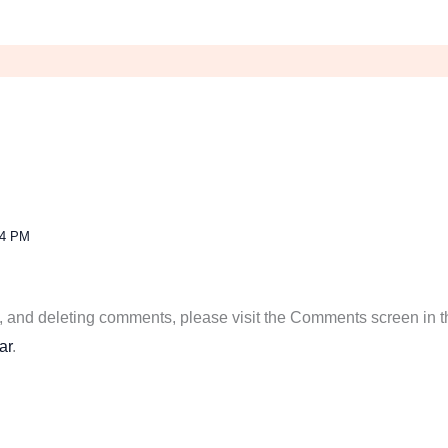
14 PM
ng, and deleting comments, please visit the Comments screen in 
ar
.