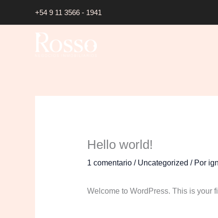
Ir
+54 9
11 3566 - 1941
al
contenido
Hello world!
1 comentario
/
Uncategorized
/ Por
ig
Welcome to WordPress. This is your first